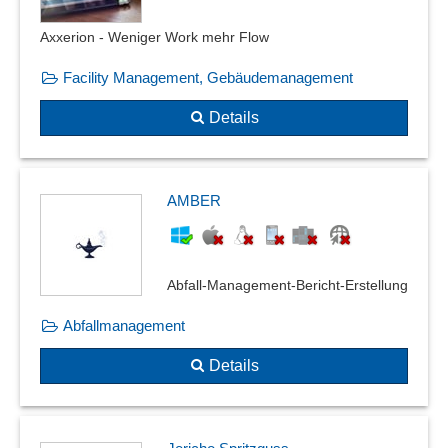
Rahmenaufträge
Axxerion - Weniger Work mehr Flow
Reparaturauftrag
Rückgewinnungsquoten
Facility Management, Gebäudemanagement
Schnittstellen zu betrieblichen Daten
Details
Serviceaufträge
Stornierung
Stornoquoten
AMBER
Subunternehmen-Management
Variablenunterstützung
Zustellpause
Abfall-Management-Bericht-Erstellung
Abfallmanagement
Details