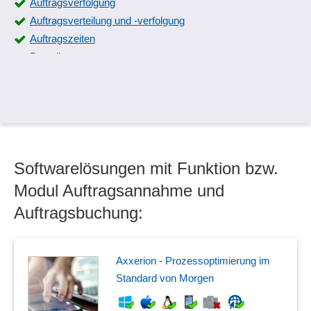
Auftragsverfolgung
Auftragsverteilung und -verfolgung
Auftragszeiten
Bestellstatus
Bürgschaftsverwaltung
Claim Management
Eingangspostverarbeitung
EU Geschäftsvorfälle
Kombi-Abos
Softwarelösungen mit Funktion bzw.
Kundenhistorie
Kündigungsquoten
Modul Auftragsannahme und
Lademittelbewegungen
Auftragsbuchung:
Manuelle Auftragserfassung
Mobile Datenerfassung
Montageabwicklung
Axxerion - Prozessoptimierung im
Nachtragsmanagement
Standard von Morgen
Online-Abofunktionen
Probe-Abos