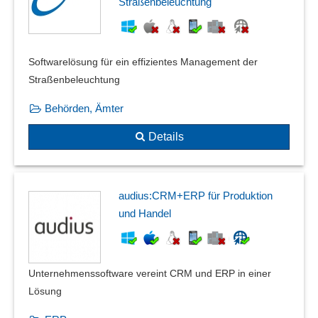
Nachtragsmanagement
Straßenbeleuchtung
Online-Abofunktionen
Probe-Abos
Rahmenaufträge
Softwarelösung für ein effizientes Management der
Reparaturauftrag
Straßenbeleuchtung
Rückgewinnungsquoten
Behörden, Ämter
Schnittstellen zu betrieblichen Daten
Serviceaufträge
Details
Stornierung
Stornoquoten
Subunternehmen-Management
audius:CRM+ERP für Produktion
Variablenunterstützung
und Handel
Zustellpause
Unternehmenssoftware vereint CRM und ERP in einer
Lösung