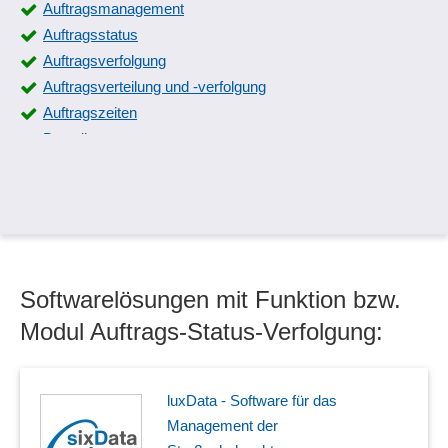
Auftragsmanagement
Auftragsstatus
Auftragsverfolgung
Auftragsverteilung und -verfolgung
Auftragszeiten
Bestellstatus
Bürgschaftsverwaltung
Claim Management
Eingangspostverarbeitung
EU Geschäftsvorfälle
Kombi-Abos
Softwarelösungen mit Funktion bzw.
Kundenhistorie
Kündigungsquoten
Modul Auftrags-Status-Verfolgung:
Lademittelbewegungen
Manuelle Auftragserfassung
Mobile Datenerfassung
luxData - Software für das
Montageabwicklung
Management der