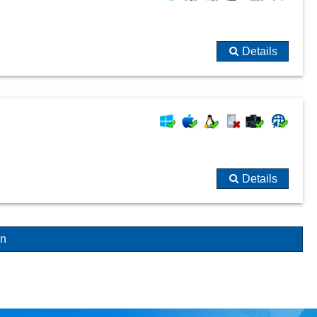
Details
Details
en