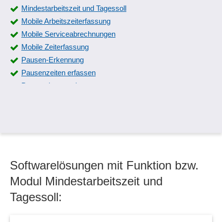
Mindestarbeitszeit und Tagessoll
Mobile Arbeitszeiterfassung
Mobile Serviceabrechnungen
Mobile Zeiterfassung
Pausen-Erkennung
Pausenzeiten erfassen
Personalstammdaten
Personalzeiterfassung
Raucherpausenproblematik
Stundenzettel
Zeitbuchungen
Zeiterfassung
Softwarelösungen mit Funktion bzw.
Zeiterfassung -Schnittstellen
Zeiterfassungssysteme
Modul Mindestarbeitszeit und
Zeitplanung
Tagessoll: