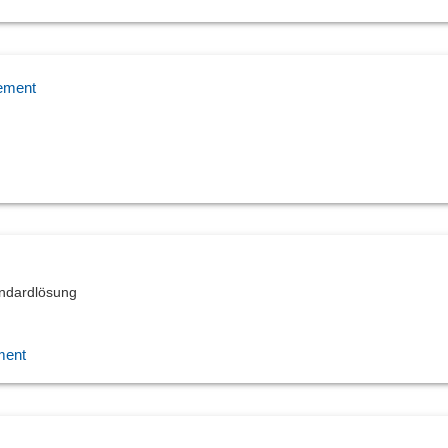
ement
andardlösung
ment