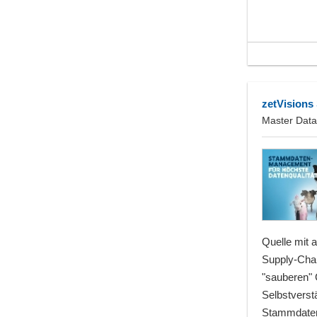
zetVision
Master Data
Quelle mit 
Supply-Chai
"sauberen" 
Selbstverstä
Stammdaten