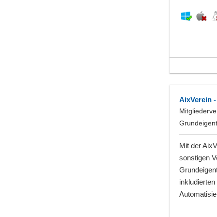
AixVerein 
Mitgliederv
Grundeigen
Mit der AixV
sonstigen V
Grundeigent
inkludierte
Automatisie