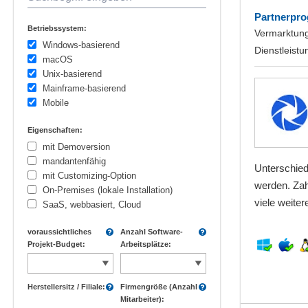
Partnerpr
Betriebssystem:
Vermarktung
Windows-basierend
Dienstleistu
macOS
Unix-basierend
Mainframe-basierend
Mobile
Eigenschaften:
mit Demoversion
mandantenfähig
Unterschied
mit Customizing-Option
werden. Zah
On-Premises (lokale Installation)
viele weiter
SaaS, webbasiert, Cloud
voraussichtliches
Anzahl Software-
Projekt-Budget:
Arbeitsplätze:
Herstellersitz / Filiale:
Firmengröße (Anzahl
Mitarbeiter):