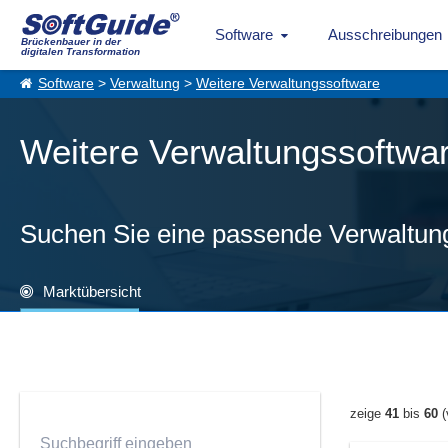
Software
Ausschreibungen
Brückenbauer in der
digitalen Transformation
Software
>
Verwaltung
>
Weitere Verwaltungssoftware
Weitere Verwaltungssoftware
Suchen Sie eine passende Verwaltun
Marktübersicht
zeige
41
bis
60
(
Suchbegriff eingeben