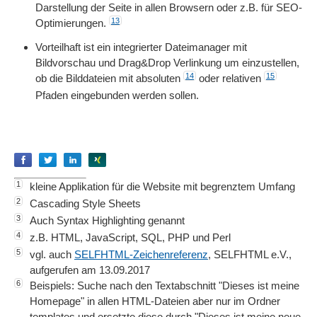
Darstellung der Seite in allen Browsern oder z.B. für SEO-
13
Optimierungen.
Vorteilhaft ist ein integrierter Dateimanager mit
Bildvorschau und Drag&Drop Verlinkung um einzustellen,
14
15
ob die Bilddateien mit absoluten
oder relativen
Pfaden eingebunden werden sollen.
Empfehlen
Empfehlen
Empfehlen
Empfehlen
1
kleine Applikation für die Website mit begrenztem Umfang
2
Cascading Style Sheets
3
Auch Syntax Highlighting genannt
4
z.B. HTML, JavaScript, SQL, PHP und Perl
5
vgl. auch
SELFHTML-Zeichenreferenz
, SELFHTML e.V.,
aufgerufen am 13.09.2017
6
Beispiels: Suche nach den Textabschnitt "Dieses ist meine
Homepage" in allen HTML-Dateien aber nur im Ordner
templates und ersetzte diese durch "Dieses ist meine neue