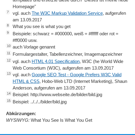
Homepage"
7
vgl. auch
The W3C Markup Validation Service
, aufgerufen
am 13.09.2017
8
What you see is what you get
9
Beispiele: schwarz = #000000, weiß = #ffffff oder rot =
#ff0000 usw.
10
auch Vorlage genannt
11
Formulargestalter, Tabellenzeichner, Imagemapzeichner
12
vgl. auch
HTML 4.01 Specification
, W3C (he World Wide
Web Consortium (W3C), aufgerufen am 13.09.2017
13
vgl. auch
Google SEO Test - Google Prefers W3C Valid
HTML & CSS
, Hobo-Web LTD (Internet Marketing), Shaun
Anderson, aufgerufen am 13.09.2017
14
Beispiel: http://www.webseite.de/bilder/bild.jpg
15
Beispiel: ../../../bilder/bild.jpg
Abkürzungen:
WYSIWYG:
What You See Is What You Get