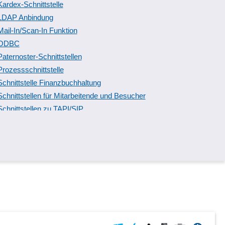
Kardex-Schnittstelle
LDAP Anbindung
Mail-In/Scan-In Funktion
ODBC
Paternoster-Schnittstellen
Prozessschnittstelle
Schnittstelle Finanzbuchhaltung
Schnittstellen für Mitarbeitende und Besucher
Schnittstellen zu TAPI/SIP
Service-Außendienst
Stapelschnittstellen
TAPI
WaWi-Schnittstellen
XML-Schnittstelle