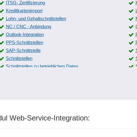
ITSG- Zertifizierung
Kreditkartenimport
Lohn- und Gehaltschnittstellen
NC / CNC - Anbindung
Outlook-Integration
PPS-Schnittstellen
SAP-Schnittstelle
Schnittstellen
Schnittstellen zu betrieblichen Daten
Schnittstellen-Messmaschinen
Standardschnittstellen
Systemkomponenten
Wägesysteme
Word-Schnittstelle
Zeiterfassung -Schnittstellen
ul Web-Service-Integration: