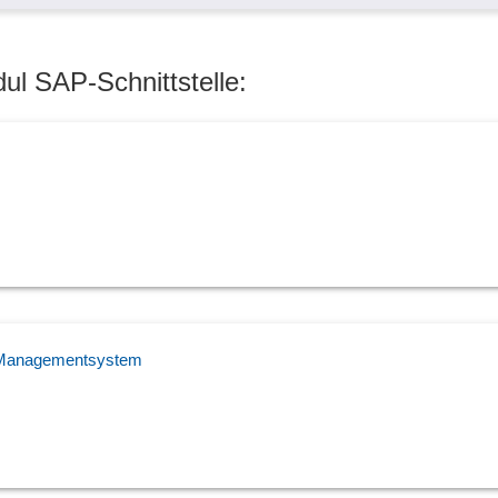
Wägesysteme
Word-Schnittstelle
Zeiterfassung -Schnittstellen
ul SAP-Schnittstelle:
nd Managementsystem