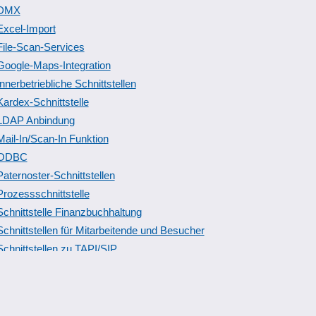
DMX
Excel-Import
File-Scan-Services
Google-Maps-Integration
Innerbetriebliche Schnittstellen
Kardex-Schnittstelle
LDAP Anbindung
Mail-In/Scan-In Funktion
ODBC
Paternoster-Schnittstellen
Prozessschnittstelle
Schnittstelle Finanzbuchhaltung
Schnittstellen für Mitarbeitende und Besucher
Schnittstellen zu TAPI/SIP
Service-Außendienst
Stapelschnittstellen
TAPI