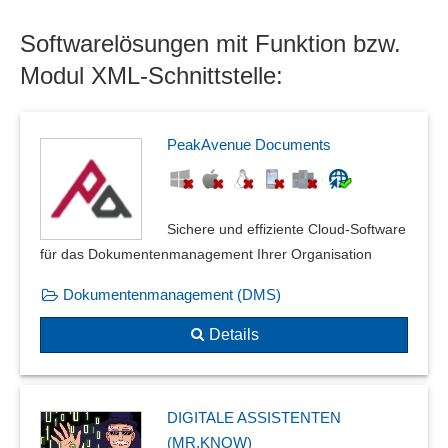
GoBD
Softwarelösungen mit Funktion bzw.
Google-Maps-Integration
Grafikimport bzw. -export
Modul XML-Schnittstelle:
IFC-Schnittstelle
Innerbetriebliche Schnittstellen
Integrierte Anlagenbuchhaltung
PeakAvenue Documents
ITSG- Zertifizierung
Kardex-Schnittstelle
Kennzahlenvorlagen
Sichere und effiziente Cloud-Software
Kreditkartenimport
für das Dokumentenmanagement Ihrer Organisation
LDAP Anbindung
Dokumentenmanagement (DMS)
Lista-Schnittstellen
Lohn- und Gehaltschnittstellen
Details
Mail-In/Scan-In Funktion
MS Exchange-Schnittstelle
NC / CNC - Anbindung
DIGITALE ASSISTENTEN
ODBC
(MR.KNOW)