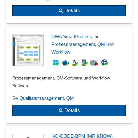
Service-Außendienst
Stammdatenschnittstelle
Details
Standardschnittstellen
Stapelschnittstellen
Steuerberaterschnittstelle
CWA SmartProcess für
Systemkomponenten
Prozessmanagement, QM und
TAPI
Workflow
TWAIN-Schnittstelle
Wägesysteme
WaWi-Schnittstellen
Prozessmanagement, QM-Software und Workflow
Web-Service-Integration
Software
Word-Schnittstelle
XML-Schnittstelle
Qualitätsmanagement, QM
XML-Unterstützung
Details
Zeiterfassung -Schnittstellen
NO-CODE-BPM (MR.KNOW)