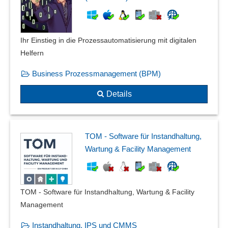
Office-Integration
Outlook-Integration
Paternoster-Schnittstellen
Ihr Einstieg in die Prozessautomatisierung mit digitalen
Peripherie
Helfern
PPS-Schnittstellen
Prozessschnittstelle
Business Prozessmanagement (BPM)
QDX-Schnittstelle
Details
SAP-Schnittstelle
Schnittstelle Finanzbuchhaltung
Schnittstelle zu Adobe InDesign
Schnittstellen
TOM - Software für Instandhaltung,
Schnittstellen für Mitarbeitende und Besucher
Wartung & Facility Management
Schnittstellen PPD, EDM
Schnittstellen zu betrieblichen Daten
Schnittstellen zu TAPI/SIP
TOM - Software für Instandhaltung, Wartung & Facility
Schnittstellen zur Rechnungsstellung
Management
Schnittstellen-Messmaschinen
Instandhaltung, IPS und CMMS