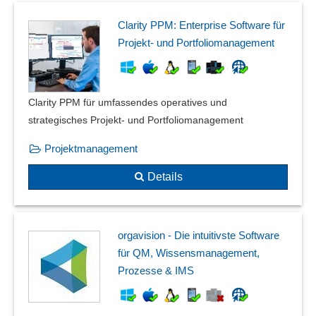
Prozessüberwachung
Prozessverfolgung
Clarity PPM: Enterprise Software für
Regelbasierte Ausnahmebehandlung
Projekt- und Portfoliomanagement
Robotic Process Automation (RPA)
Sendungsverarbeitung
Separate Arbeitsumgebungen
Clarity PPM für umfassendes operatives und
SOLL-IST-Prozesse
strategisches Projekt- und Portfoliomanagement
Stage-Gate-Prozesse
Start der Roboter
Projektmanagement
Start von Prozessen
Details
Statistische Prozesslenkung (SPC)
Teilprozessanalyse
Überwachung von Workflows
orgavision - Die intuitivste Software
Versionierung
für QM, Wissensmanagement,
Vertrags-Genehmigungs-Workflow
Prozesse & IMS
Verwaltung der Roboter
Verwaltungsprozesse
Workflowoptimierung