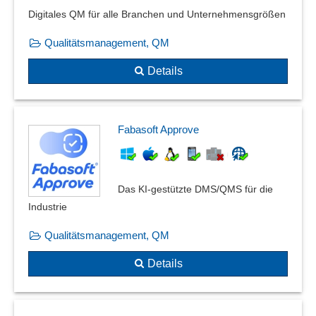
Digitales QM für alle Branchen und Unternehmensgrößen
Zeitgesteuerte Workflows
Qualitätsmanagement, QM
Details
Fabasoft Approve
Das KI-gestützte DMS/QMS für die
Industrie
Qualitätsmanagement, QM
Details