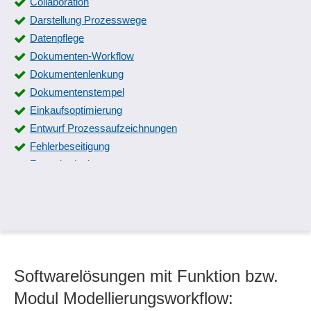
Collaboration
Darstellung Prozesswege
Datenpflege
Dokumenten-Workflow
Dokumentenlenkung
Dokumentenstempel
Einkaufsoptimierung
Entwurf Prozessaufzeichnungen
Fehlerbeseitigung
Formulardesigner
Freigabeworkflow für Entwürfe
Genehmigungsworkflow
Geschäftsprozesse
Ideenmanagement
Identifizierung von Prozessen
Softwarelösungen mit Funktion bzw.
Innovationsprozesse
Modellierungsworkflow
Modul Modellierungsworkflow:
Open Challenge List (OCL)