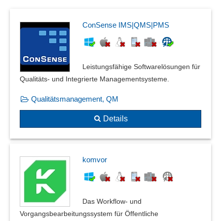
Planung der Roboter
Prozess- und QM-Portal
ConSense IMS|QMS|PMS
Prozess-Reporting
Prozessdatenverfolgung
Prozessdesigner
Leistungsfähige Softwarelösungen für
Prozessdokumentation
Qualitäts- und Integrierte Managementsysteme.
Prozesshierarchien
Qualitätsmanagement, QM
Prozessintelligenz
Prozesskontrolle
Details
Prozessmanagement
Prozessschnittstelle
Prozesssteuerung
komvor
Prozesstemplates
Prozessüberwachung
Prozessverfolgung
Das Workflow- und
Regelbasierte Ausnahmebehandlung
Vorgangsbearbeitungssystem für Öffentliche
Robotic Process Automation (RPA)