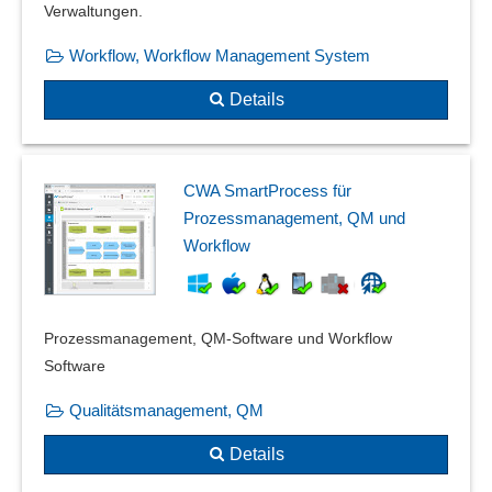
Verwaltungen.
Sendungsverarbeitung
Separate Arbeitsumgebungen
Workflow, Workflow Management System
SOLL-IST-Prozesse
Details
Stage-Gate-Prozesse
Start der Roboter
Start von Prozessen
Statistische Prozesslenkung (SPC)
CWA SmartProcess für
Teilprozessanalyse
Prozessmanagement, QM und
Workflow
Überwachung von Workflows
Versionierung
Vertrags-Genehmigungs-Workflow
Verwaltung der Roboter
Prozessmanagement, QM-Software und Workflow
Verwaltungsprozesse
Software
Workflowoptimierung
Qualitätsmanagement, QM
Zeitgesteuerte Workflows
Details