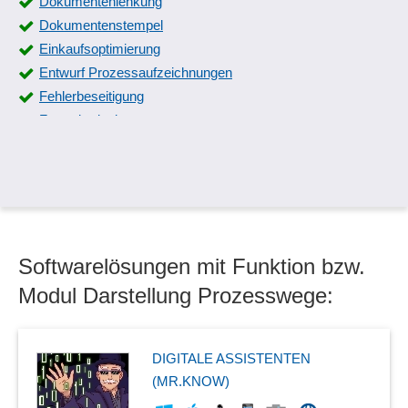
Dokumentenlenkung
Dokumentenstempel
Einkaufsoptimierung
Entwurf Prozessaufzeichnungen
Fehlerbeseitigung
Formulardesigner
Freigabeworkflow für Entwürfe
Genehmigungsworkflow
Geschäftsprozesse
Ideenmanagement
Identifizierung von Prozessen
Softwarelösungen mit Funktion bzw.
Innovationsprozesse
Modellierungsworkflow
Modul Darstellung Prozesswege:
Open Challenge List (OCL)
Planung der Roboter
Prozess- und QM-Portal
DIGITALE ASSISTENTEN
Prozess-Reporting
(MR.KNOW)
Prozessdatenverfolgung