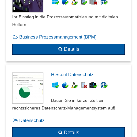
Prozessdesigner
Prozessdokumentation
Ihr Einstieg in die Prozessautomatisierung mit digitalen
Prozesshierarchien
Helfern
Prozessintelligenz
Business Prozessmanagement (BPM)
Prozesskontrolle
Prozessmanagement
Details
Prozessschnittstelle
Prozesssteuerung
Prozesstemplates
HiScout Datenschutz
Prozessüberwachung
Prozessverfolgung
Regelbasierte Ausnahmebehandlung
Bauen Sie in kurzer Zeit ein
Robotic Process Automation (RPA)
rechtssicheres Datenschutz-Managementsystem auf!
Sendungsverarbeitung
Separate Arbeitsumgebungen
Datenschutz
SOLL-IST-Prozesse
Details
Stage-Gate-Prozesse