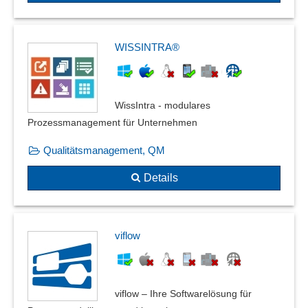
Start der Roboter
Start von Prozessen
Statistische Prozesslenkung (SPC)
WISSINTRA®
Teilprozessanalyse
Überwachung von Workflows
Versionierung
WissIntra - modulares
Vertrags-Genehmigungs-Workflow
Prozessmanagement für Unternehmen
Verwaltung der Roboter
Qualitätsmanagement, QM
Verwaltungsprozesse
Workflowoptimierung
Details
Zeitgesteuerte Workflows
viflow
viflow – Ihre Softwarelösung für