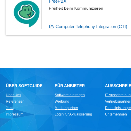
FreePBX
Freiheit beim Kommunizieren
Computer Telephony Integration (CTI)
ÜBER SOFTGUIDE
FÜR ANBIETER
AUSSCHREI
Über Uns
Software eintragen
IT-Ausschreibu
Referenzen
Werbung
Vertriebspartne
Jobs
Medienpartner
Dienstleistungen 
Impressum
Login für Aktualisierung
Unternehmen