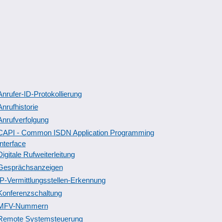
Anrufer-ID-Protokollierung
Anrufhistorie
Anrufverfolgung
CAPI - Common ISDN Application Programming
Interface
Digitale Rufweiterleitung
Gesprächsanzeigen
IP-Vermittlungsstellen-Erkennung
Konferenzschaltung
MFV-Nummern
Remote Systemsteuerung