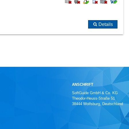
Details
ANSCHRIFT
SoftGuide GmbH & Co. KG
Theodor-Heuss-Straße 51
38444 Wolfsburg, Deutschland