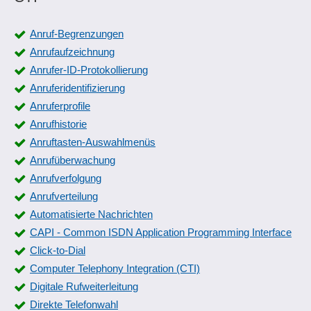
Anruf-Begrenzungen
Anrufaufzeichnung
Anrufer-ID-Protokollierung
Anruferidentifizierung
Anruferprofile
Anrufhistorie
Anruftasten-Auswahlmenüs
Anrufüberwachung
Anrufverfolgung
Anrufverteilung
Automatisierte Nachrichten
CAPI - Common ISDN Application Programming Interface
Click-to-Dial
Computer Telephony Integration (CTI)
Digitale Rufweiterleitung
Direkte Telefonwahl