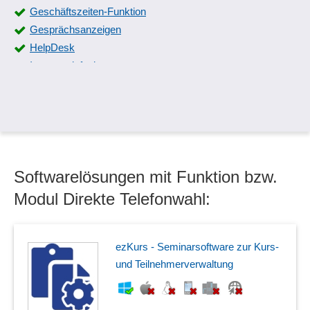
Geschäftszeiten-Funktion
Gesprächsanzeigen
HelpDesk
Internettelefonie
IP-Vermittlungsstellen-Erkennung
IP-Videotelefone
Jitter Buffer
Konferenzschaltung
Mailbox
Softwarelösungen mit Funktion bzw.
Mehrere Sprachkanäle
MFV-Nummern
Modul Direkte Telefonwahl:
Nachrichten- und Menüsteuerung
Quality of Service (QoS)
Remote Systemsteuerung
ezKurs - Seminarsoftware zur Kurs-
Rufnummernunterdrückung
und Teilnehmerverwaltung
Schnittstellen zu TAPI/SIP
Screen-Pop