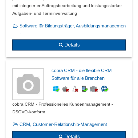
SIP-Unterstützung
mit integrierter Auftragsbearbeitung und leistungsstarker
Sprachmailboxen
Aufgaben- und Terminverwaltung
Telefon-Schnittstellen
Software für Bildungsträger, Ausbildungsmanagemen
Telefonanlage
t
Telefonaufnahme-Funktionen
Telefonprotokolle
Details
Telefonverwaltung
Teleselling
Testfunktionen
cobra CRM - die flexible CRM
Umleitung der Anrufe
Software für alle Branchen
Unified Messaging
verpasste Anrufe
Verschiedene Wählweisen
cobra CRM - Professionelles Kundenmanagement -
Voice-Over-IP (VoIP)
DSGVO-konform
Vorgebote
Wahlwiederholung
CRM, Customer-Relationship-Management
Warteschlangenmanagement
Details