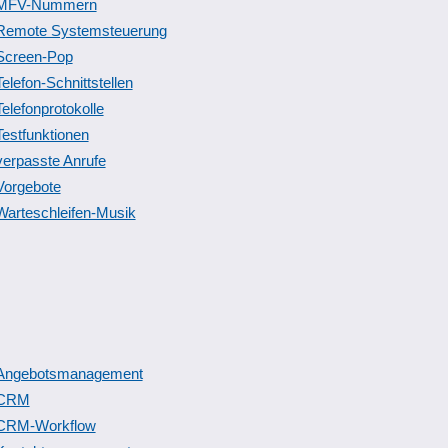
MFV-Nummern
Remote Systemsteuerung
Screen-Pop
Telefon-Schnittstellen
Telefonprotokolle
Testfunktionen
verpasste Anrufe
Vorgebote
Warteschleifen-Musik
Angebotsmanagement
CRM
CRM-Workflow