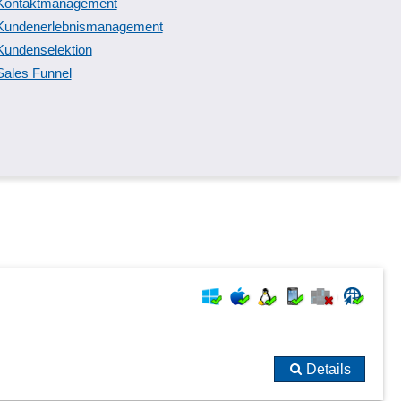
Kontaktmanagement
Kundenerlebnismanagement
Kundenselektion
Sales Funnel
Details