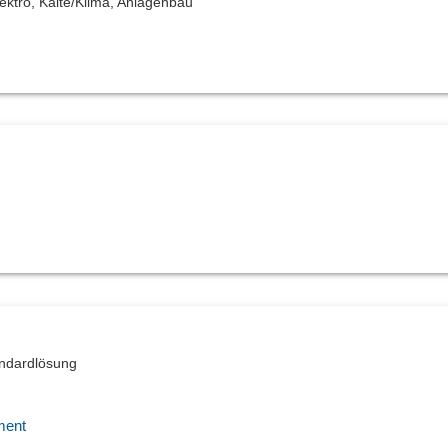
ektro, Kälte/Klima, Anlagenbau
andardlösung
ment