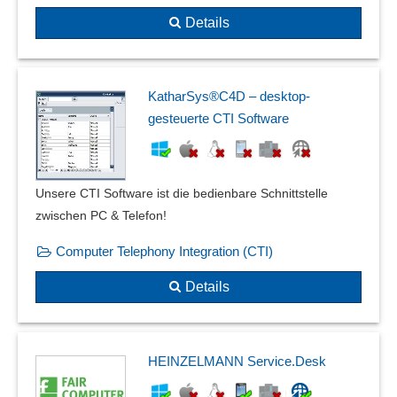
Wahlwiederholung
Details
Warteschlangenmanagement
Warteschleifen-Musik
wav-Dateien
Weiterleitung von Anrufen
KatharSys®C4D – desktop-
gesteuerte CTI Software
Unsere CTI Software ist die bedienbare Schnittstelle
zwischen PC & Telefon!
Computer Telephony Integration (CTI)
Details
HEINZELMANN Service.Desk