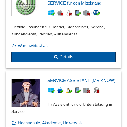
Schnittstellen zu TAPI/SIP
SERVICE für den Mittelstand
Screen-Pop
SIP-Unterstützung
Sprachmailboxen
Flexible Lösungen für Handel, Dienstleister, Service,
Telefon-Schnittstellen
Kundendienst, Vertrieb, Außendienst
Telefonanlage
Warenwirtschaft
Telefonaufnahme-Funktionen
Telefonprotokolle
Details
Telefonverwaltung
Teleselling
Testfunktionen
SERVICE ASSISTANT (MR.KNOW)
Umleitung der Anrufe
Unified Messaging
verpasste Anrufe
Ihr Assistent für die Unterstützung im
Verschiedene Wählweisen
Service
Voice-Over-IP (VoIP)
Vorgebote
Hochschule, Akademie, Universität