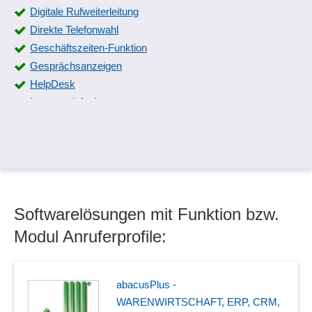
Digitale Rufweiterleitung
Direkte Telefonwahl
Geschäftszeiten-Funktion
Gesprächsanzeigen
HelpDesk
Internettelefonie
IP-Vermittlungsstellen-Erkennung
IP-Videotelefone
Jitter Buffer
Konferenzschaltung
Mailbox
Softwarelösungen mit Funktion bzw.
Mehrere Sprachkanäle
MFV-Nummern
Modul Anruferprofile:
Nachrichten- und Menüsteuerung
Quality of Service (QoS)
Remote Systemsteuerung
abacusPlus -
Rufnummernunterdrückung
WARENWIRTSCHAFT, ERP, CRM,