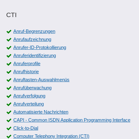
CTI
Anruf-Begrenzungen
Anrufaufzeichnung
Anrufer-ID-Protokollierung
Anruferidentifizierung
Anruferprofile
Anrufhistorie
Anruftasten-Auswahlmenüs
Anrufüberwachung
Anrufverfolgung
Anrufverteilung
Automatisierte Nachrichten
CAPI - Common ISDN Application Programming Interface
Click-to-Dial
Computer Telephony Integration (CTI)