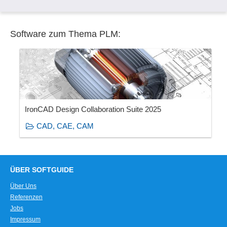
Software zum Thema PLM:
IronCAD Design Collaboration Suite 2025
CAD, CAE, CAM
ÜBER SOFTGUIDE
Über Uns
Referenzen
Jobs
Impressum