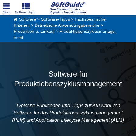
Brückenbauer in der
digitalen Transformation
Software
>
Software-Tipps
>
Fachspezifische
Kriterien
>
Betriebliche Anwendungsbereiche
>
Produktion u. Einkauf
> Produkt­lebens­zyklus­manage­
ment
Software für
Produktlebenszyklusmanagement
Typische Funktionen und Tipps zur Auswahl von
Software für das Produktlebenszyklusmanagement
(PLM) und Application Lifecycle Management (ALM)