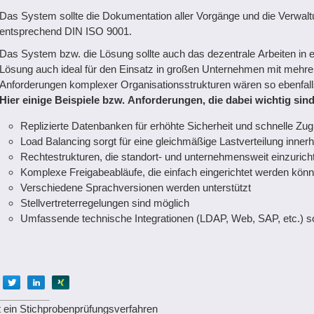
Das System sollte die Dokumentation aller Vorgänge und die Verwal
entsprechend DIN ISO 9001.
Das System bzw. die Lösung sollte auch das dezentrale Arbeiten i
Lösung auch ideal für den Einsatz in großen Unternehmen mit mehrere
Anforderungen komplexer Organisationsstrukturen wären so ebenfal
Hier einige Beispiele bzw. Anforderungen, die dabei wichtig sind
Replizierte Datenbanken für erhöhte Sicherheit und schnelle Zugr
Load Balancing sorgt für eine gleichmäßige Lastverteilung inne
Rechtestrukturen, die standort- und unternehmensweit einzurich
Komplexe Freigabeabläufe, die einfach eingerichtet werden kön
Verschiedene Sprachversionen werden unterstützt
Stellvertreterregelungen sind möglich
Umfassende technische Integrationen (LDAP, Web, SAP, etc.) so
Empfehlen
Empfehlen
Empfehlen
Empfehlen
t ein Stichprobenprüfungsverfahren